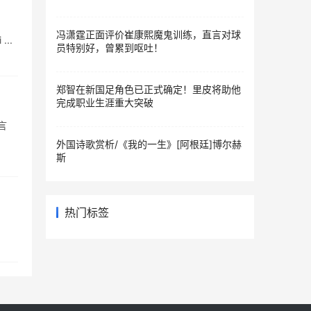
冯潇霆正面评价崔康熙魔鬼训练，直言对球
...
员特别好，曾累到呕吐！
郑智在新国足角色已正式确定！里皮将助他
完成职业生涯重大突破
言
外国诗歌赏析/《我的一生》[阿根廷]博尔赫
斯
热门标签