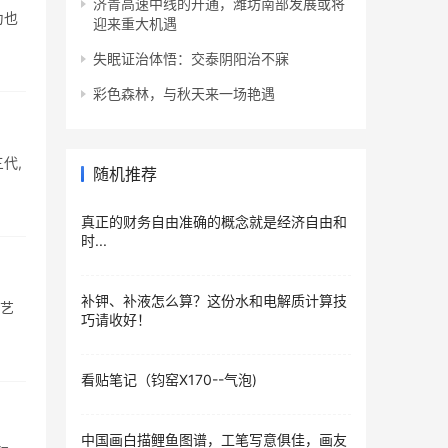
济青高速中线的开通，潍坊南部发展或将
为也
迎来重大机遇
失眠证治体悟：交泰阴阳治不寐
彩色森林，与秋天来一场艳遇
代,
随机推荐
真正的财务自由准确的概念就是经济自由和
时...
补钾、补液怎么算？这份水和电解质计算技
,艺
巧请收好！
看贴笔记（钧窑X170--气泡)
中国画白描鲤鱼图谱，工笔写意俱佳，画友