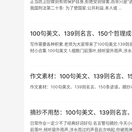
正当防卫应做到有效保护自身,拒绝受到侵害,而非只是"逃
我国刑法第二十条: 为了使国家.公共利益.本人或 ...
100句美文、139则名言、150个哲
写作需要各种积累.老师为大家带来了100句美文.139则
材小合集 100句美文 1.细数门前落叶,倾听窗外雨声,涉水而
作文素材：100句美文、139则名言、
作文素材：100句美文、139则名言、150条谚语，摘
摘抄不用愁：100句美文、139则名言
日常作业一定少不了经典好词好句.名言警句摘抄,今天小编
前落叶,倾听窗外雨声,涉水而过的声音此次响起,你被雨淋湿的