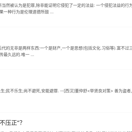
所当然被认为是犯罪,除非能证明它侵犯了一定的法益: 一个侵犯法益的行
一种行为是伦理道德所鼓 ...
后代的无非是两样东西:一个是财产,一个是思想(包括文化.习俗等).富不过三
久远的.唯一 ...
民不乐生;尚不避死,安能避罪. --[西汉]董仲舒<举贤良对策> 善为盗者
不压正”？