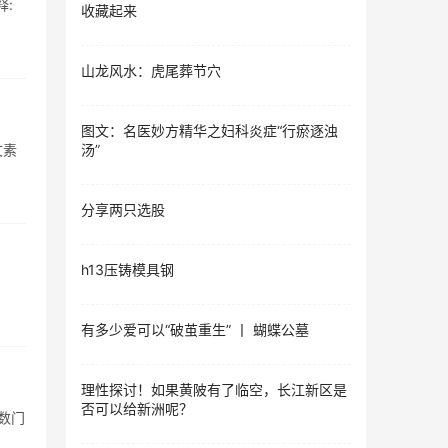
释:
收藏起来
山龙风水：虎尾葬节穴
图文：名医妙方精华之妇科炎症“行瘀逐浊
文素
汤”
分享两只选股
h13压铸模具钢
有多少爱可以“破茧重生” 丨 蝴蝶公墓
理性探讨！如果黄陂有了临空，长江新区是
否可以给新洲呢？
细数门