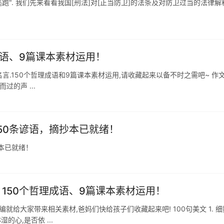
跑". 我们先来看看我国[刑法]对[正当防卫]的法条及对防卫过当的法律解
理成语、9篇课本素材运用！
名言.150个哲理成语和9篇课本素材运用,请收藏起来以备不时之需吧~ 作
过的声 ...
150条谚语，摘抄本已就绪！
抄本已就绪！
、150个哲理成语、9篇课本素材运用！
就给大家带来相关素材,爸妈们快给孩子们收藏起来吧! 100句美文 1. 
心,是否依 ...