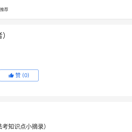
推荐
者）
赞
(0)
授法考知识点小摘录）