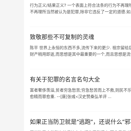
行为正义/结果正义? 一个表面上符合法条的行为不再理
不再理所当然被认为是犯罪,除非它违反了一定的道德.如果
​致敬那些不可复制的灵魂
陈平 世界上永恒的东西不多,流传下来的更少. 祖宗留给
财产稍用即逝,而思想是其中最重要的一个,而且思想是流传最
有关于犯罪的名言名句大全
富者奢侈羡溢,贫者穷急愁苦;穷急愁苦而上不救,则民不乐生;
愈精而罪愈重. --[唐]张彧<汉史赞桑弘羊评 ...
如果正当防卫就是“逃跑”，还说什么“邪