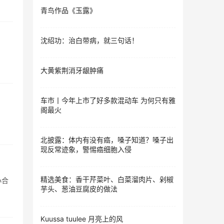
青鸟作品《玉露》
沈绍功：治白带病，就三句话！
大黄紫荆消牙龈肿痛
车市丨今年上市了好多款混动车 为何只有雅
阁最火
北披露：体内有没有癌，嗓子知道？嗓子出
现反常迹象，警惕癌细胞入侵
精选美食：香干芹菜叶、白菜溜肉片、剁椒
小合
芋头、葱油豆腐皮的做法
Kuussa tuulee 月亮上的风