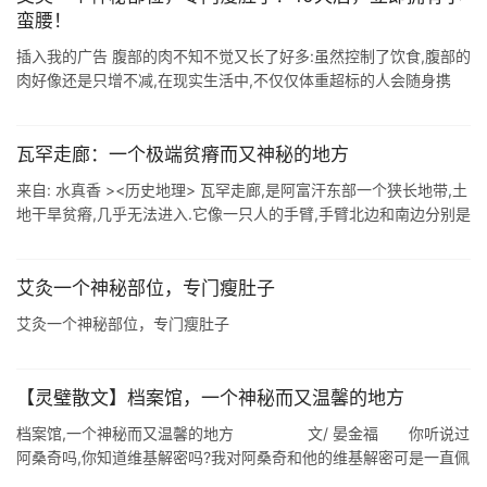
蛮腰！
插入我的广告 腹部的肉不知不觉又长了好多:虽然控制了饮食,腹部的
肉好像还是只增不减,在现实生活中,不仅仅体重超标的人会随身携
带"游泳圈"的烦恼,就连一些明明看上去很苗条的人也会有小 ...
瓦罕走廊：一个极端贫瘠而又神秘的地方
来自: 水真香 ><历史地理> 瓦罕走廊,是阿富汗东部一个狭长地带,土
地干旱贫瘠,几乎无法进入.它像一只人的手臂,手臂北边和南边分别是
塔吉克斯坦和巴基斯坦(含巴控克什米尔).手臂一直 ...
艾灸一个神秘部位，专门瘦肚子
艾灸一个神秘部位，专门瘦肚子
【灵璧散文】档案馆，一个神秘而又温馨的地方
档案馆,一个神秘而又温馨的地方 文/ 晏金福 你听说过
阿桑奇吗,你知道维基解密吗?我对阿桑奇和他的维基解密可是一直佩
服有加,为的是他们能够获得那么多秘密档案 ...