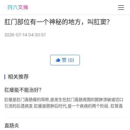
肛门部位有一个神秘的地方，叫肛窦？
2026-07-14 04:30:51
赞
(0)
相关推荐
肛瘘能不能治好？
肛瘘是肛门直肠瘘的简称,是发生在肛门直肠周围的脓肿溃破或切口
引流的后遗病变.肛瘘是脓肿后时代,是一个疾病的两个阶段. 肛管直
肠瘘主要侵犯肛管,很少涉及直肠,故常被称为肛瘘,是指肛门周围的肉
芽肿性管道, ...
直肠炎