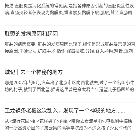
概述 直肠炎是消化系统的常见病,是指各种原因引起的直肠炎症性疾
病.直肠炎轻者仅表现为黏膜炎,重者累及黏膜下层.肌层,甚至直肠周
围组织.直肠炎典型症状是便血.肛门直肠疼痛,严重影响患者的生活质
量,大部分 ...
肛裂的发病原因和起因
肛裂的病因概要: 肛裂的发病原因比较多,损伤是形成肛裂最常见的直
接原因,干硬粪块.扩肛手术.指诊.窥器插肛.分娩.食入异物.鸡骨.鱼刺
等均可损伤肛管.感染是肛裂的主要病因,不论是原发感染还是损伤后
继发 ...
城记 | 去一个神秘的地方
那是2007年的9月,汽车出了北京市区向西北驶去,过了一个名叫小牛
坊的村子,就到了西北望.据说这里曾是佘太君当年遥望儿子杨四郎的
地方,叫"望儿山".因为老太太想念儿子向西北一张望, ...
卫龙辣条老板这次乱入，发现了一个神秘的地方……
从<流行花园>到<花样男子>再到<陪你去看流星雨>,电视剧中描绘
的一所富贵阶层的子弟云集的高等学院成为不少女孩子少女时代的
一个梦. 那么现实生活中到底存不存在这种学 ...