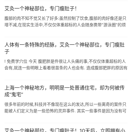
艾灸一个神秘部位，专门瘦肚子！
腹部的肉不知不觉又长了好多:虽然控制了饮食,腹部的肉好像还是只
增不减,在现实生活中,不仅仅体重超标的人会随身携带"游泳圈"的烦
恼,就连一些明明看上去很苗条的人也会有小肚子凸出&qu ...
人体有一条特殊的经脉，艾灸一个神秘部位，专门瘦肚
子
! 免费学穴位 今天 腹肥胖是件很让人头痛的事,不仅仅体重超标的人
会有,就连一些明眼上看着很苗条的人也会有. 造成腹部肥胖的原因有
很多,不规律的作息导致的内分泌失调,高热量食品.久坐不动等等. 排
除生 ...
上海一个神秘地方，明明是一处普通住宅，却为何被传
成“鬼宅”
很多年前的时候,科技并不像现在这么的发达,所以一些离奇的案件只
能被人们定义为是一些恐怖的灵异事件. 其实一些事件是因为没有可
调查的方向,再加上人们的添油加醋,传着传着就扭曲了事情的真相.
像是位于上海 ...
艾灸一个神秘部位，专门瘦肚子！10天后，立即拥有小