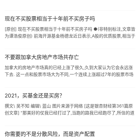
他是沃伦巴菲特. 当然他的钱多到花不出去是有理由的,因为他一直都
在很认 ...
现在不买股票相当于十年前不买房子吗
[原创] 现在不买股票相当于十年前不买房子吗 ●(非特别标注,文章皆
为谭浩俊原创) 前海开源基金杨德龙近日表示,A股的优质股票,相当于
十年前不愿意买房子一样,将会错过"黄金十年"的 ...
不要跟加拿大房地产市场共存亡
加拿大的房地产市场真的已经上涨了很久,久到大家认为它会永远涨
下去. 这一点和股票市场大为不同,一个连续上涨超过7年的股票市场
一定会引起投资者的高度警觉,因为价格实在是太高了,下跌的风险加
大许多.可是不 ...
2021，买基金还是买房？
撰文\ 吴不知 编辑\ 蓝山 图片来源于网络 [这是银杏财经第361篇原
创文章] "那美好的仗我已经打过了,当跑的路我已经跑尽了,所信的道
我已经守住了." --Timothy 往年 ...
你需要的不是分散风险，而是资产配置