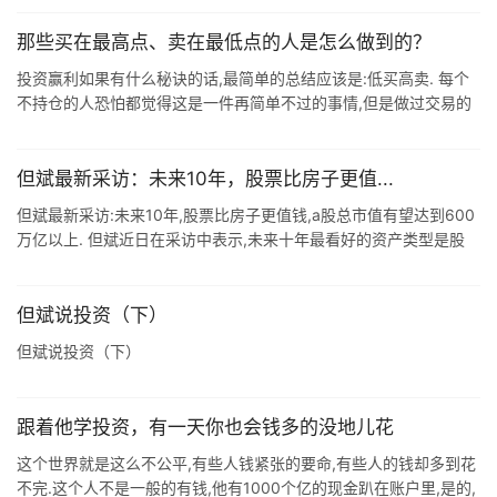
金,有 ...
那些买在最高点、卖在最低点的人是怎么做到的？
投资赢利如果有什么秘诀的话,最简单的总结应该是:低买高卖. 每个
不持仓的人恐怕都觉得这是一件再简单不过的事情,但是做过交易的
人会知道,做到这点有多难. 很多人修炼终身都做不到连续性的低买高
卖,可是反过 ...
但斌最新采访：未来10年，股票比房子更值...
但斌最新采访:未来10年,股票比房子更值钱,a股总市值有望达到600
万亿以上. 但斌近日在采访中表示,未来十年最看好的资产类型是股
票,股票市场会远远跑赢其它市场,包括房地产,以房地产发展为驱动的
周期已 ...
但斌说投资（下）
但斌说投资（下）
跟着他学投资，有一天你也会钱多的没地儿花
这个世界就是这么不公平,有些人钱紧张的要命,有些人的钱却多到花
不完.这个人不是一般的有钱,他有1000个亿的现金趴在账户里,是的,