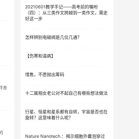
20210601教学手记——高考前的嘱咐
（四）：从三类作文跨越到一类作文，需走
好这一步
怎样辨别电磁阀是几位几通？
【伤寒和温病】
惜售，不愿抛出筹码
,并去
十二属相女老公对不起自己有哪些想法做法
行星、恒星和星系都有自转，宇宙是否也在
旋转？这意味着什么呢？
的
Nature Nanotech.：揭示细胞外囊泡穿过