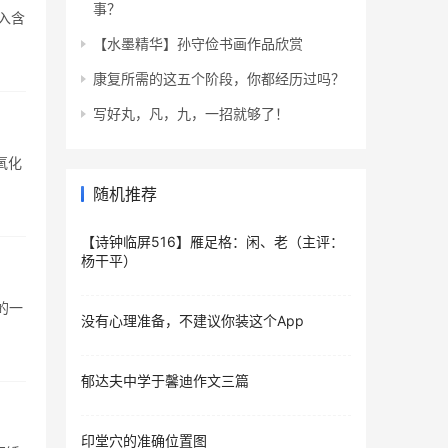
事？
引入含
【水墨精华】孙守俭书画作品欣赏
康复所需的这五个阶段，你都经历过吗？
写好丸，凡，九，一招就够了！
度氧化
随机推荐
【诗钟临屏516】雁足格：闲、老（主评：
杨干平）
展的一
没有心理准备，不建议你装这个App
郁达夫中学于馨迪作文三篇
印堂穴的准确位置图