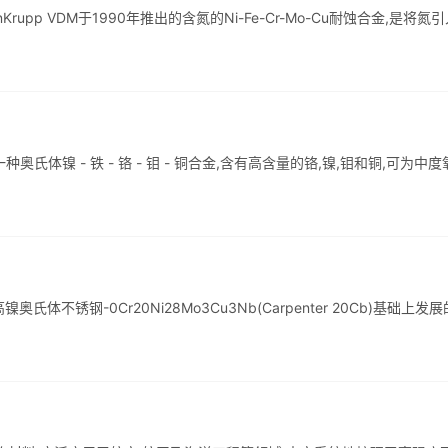
hyssenKrupp VDM于1990年推出的含氮的Ni-Fe-Cr-Mo-Cu耐蚀合金,是将氮
2Ti是一种奥氏体镍 - 铁 - 铬 - 钼 - 铜合金,含有高含量的铬,镍,钼和铜,可为中
 年在高镍奥氏体不锈钢-0Cr20Ni28Mo3Cu3Nb(Carpenter 20Cb)基础上发