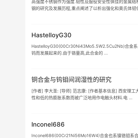
高强度不锈钢作为强度.韧性及服役安全性俱佳的金属结
钢的研究及发展历程,重点阐述了以析出强化和奥氏体韧化为
HastelloyG30
HastelloyG30(00Cr30Ni43Mo5.5W2.5Cu2
钨而发展起来的.由于铬量高,此合金的 ...
铜合金与钨钼间润湿性的研究
[作者] 李大圣: [导师] 范志康: [作者基本信息] 西安理
性和低的热膨胀系数而被广泛地用作电触头材料.电 ...
Inconel686
Inconel686(00Cr21Ni56Mo16W4)合金也系镍铬