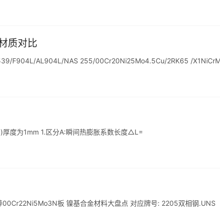
产材质对比
39/F904L/AL904L/NAS 255/00Cr20Ni25Mo4.5Cu/2RK65 /X1NiCr
(-5 )厚度为1mm 1.区分A:瞬间热膨胀系数长度△L=
462棒00Cr22Ni5Mo3N板 镍基合金材料大盘点 对应牌号: 2205双相钢.UNS