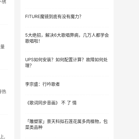
不锈
FITURE魔镜到底有没有魔力？
5大绝招，解决6大歌唱弊病，几万人都学会
歌唱啦！
适量
UPS如何安装？如何配置计算？故障如何处
理？
李宗盛：行吟歌者
导热
《歌词同步音画》 不 了 情
「雕塑家」景天科拟石莲花属多肉植物，包
菜类品种
上,