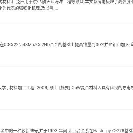
构材料,广泛应用于航空.航天及海洋工程等领域.本文系统地梳理了高强度
代表的强韧化机理,及以氢 ...
Nb)合金系在00Cr22Ni48Mo7Cu2Nb合金的基础上提高铬量到30%并降钼和加入
工大学 , 材料加工工程, 2006, 硕士 [摘要] CuW复合材料因具有优良的导电
钼系合金中的一种较新牌号,并于1993 年问世.此合金系在Hastelloy C-276基础