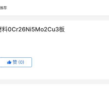
推荐
料0Cr26Ni5Mo2Cu3板
赞
(0)