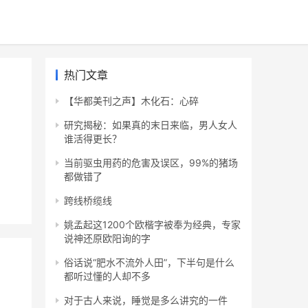
热门文章
【华都美刊之声】木化石：心碎
研究揭秘：如果真的末日来临，男人女人
谁活得更长？
当前驱虫用药的危害及误区，99%的猪场
都做错了
跨线桥缆线
姚孟起这1200个欧楷字被奉为经典，专家
说神还原欧阳询的字
俗话说“肥水不流外人田”，下半句是什么
都听过懂的人却不多
对于古人来说，睡觉是多么讲究的一件