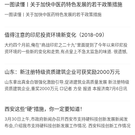
一图读懂丨关于加快中医药特色发展的若干政策措施
一图读懂丨关于加快中医药特色发展的若干政策措施
值得注意的印尼投资环境新变化（2018-09）
大约四个月前,俺在"商战印尼之二十九"里面提到了今年以来印尼投
资环境的一些新的变化和走势,有点皇上不急太监急的味道. 很遗憾,
四个月后,有些预测不幸言中了,随着全球大环境的变化,印 ...
山东：新注册特级资质建筑企业可获奖励2000万元
山东拿出真金白银强化激励引导,促进建筑业高质量发展 新注册特级
资质建筑企业,重奖2000万元 □记者 方垒 报道 本报济南7月6日讯
2020年山东建筑业总产值1.49万亿元,排名全国第六,与经济大省 ...
西安这些“硬”措施，你一定要知道！
3月30日上午,市政府新闻办召开西安市支持硬科技创新发展新闻发
布会,介绍我市支持硬科技创新发展工作情况. 西安科技创新工作情况
进展如何? 了解一下 ☟☟☟ 据市科技局局长李志军介绍,去年以来,