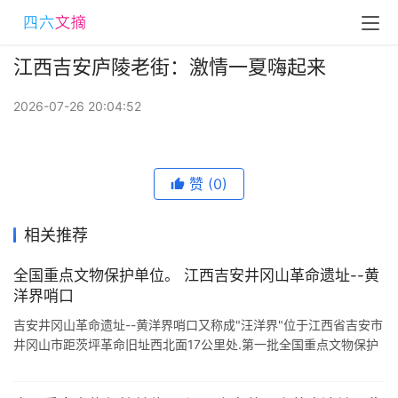
江西吉安庐陵老街：激情一夏嗨起来
2026-07-26 20:04:52
赞
(0)
相关推荐
全国重点文物保护单位。 江西吉安井冈山革命遗址--黄
洋界哨口
吉安井冈山革命遗址--黄洋界哨口又称成"汪洋界"位于江西省吉安市
井冈山市距茨坪革命旧址西北面17公里处.第一批全国重点文物保护
单位. 黄洋界海拔1343米,是井冈山五大哨口之一.主 ...