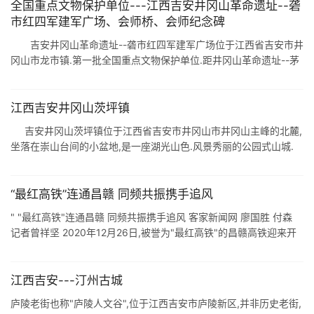
全国重点文物保护单位---江西吉安井冈山革命遗址--砻
市红四军建军广场、会师桥、会师纪念碑
吉安井冈山革命遗址--砻市红四军建军广场位于江西省吉安市井
冈山市龙市镇.第一批全国重点文物保护单位.距井冈山革命遗址--茅
坪革命群旧址群西北15.5公里. 砻市是井冈山革命根据地的中心, ...
江西吉安井冈山茨坪镇
吉安井冈山茨坪镇位于江西省吉安市井冈山市井冈山主峰的北麓,
坐落在崇山台间的小盆地,是一座湖光山色.风景秀丽的公园式山城.
茨坪是当年井冈山革命斗争的中心,是井冈山风景名胜区的中心景区,
也是井 ...
“最红高铁”连通昌赣 同频共振携手追风
" "最红高铁"连通昌赣 同频共振携手追风 客家新闻网 廖国胜 付森
记者曾祥坚 2020年12月26日,被誉为"最红高铁"的昌赣高铁迎来开
通运营一周 ...
江西吉安---汀州古城
庐陵老街也称"庐陵人文谷",位于江西吉安市庐陵新区,并非历史老街,