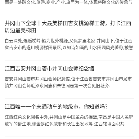
而是一处融文化.旅游.商业.产业.旅居为一体,体现庐陵文化的传承与
发展的城建项目. 庐陵老街是在吉安市提倡&quo ...
井冈山下全球十大最美梯田吉安桃源梯田游，打卡江西
周边最美梯田
白云深处,邂逅梯岭:疑为世外桃源,又似梦里老家 井冈山下,位于江西
省吉安市的遂川桃源梯田景区,以如诗如画的山水田园风光著称,被誉
为"全球十大最美梯田" 桃源梯田位于江西吉安,地处海 ...
江西吉安井冈山砻市井冈山会师纪念馆
吉安井冈山砻市井冈山会师纪念馆,位于江西省吉安市井冈山市龙市
镇井冈山会师毛泽东同志和朱德同志第一次会见旧址旁.
江西唯一一个未通动车的地级市，你知道吗？
江西红色文化闻名中外,井冈山是中国革命的摇篮,南昌是中国人民解
放军的诞生地,瑞金是红色故都和长征出发地等.江西辖境面积共
16.69万平方公里,总人口4500余万,辖11个设区的市.100个县级行政
区( ...