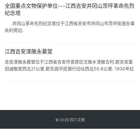
全国重点文物保护单位---江西吉安井冈山茨坪革命先烈
纪念塔
井冈山革命先烈纪念塔位于江西省吉安市井冈山市茨坪街道办事
处的旁边.
江西吉安渼陂永慕堂
吉安渼陂永慕堂位于江西省吉安市青原区文陂乡渼陂古村.距吉安富
田诚敬堂西北21公里.距东固平民银行旧址西北50.8公里. 1930年红
四军在东固根据地活动期间,总部设在永慕堂.渼陂永慕祠堂始建于南
宋初年 ...
©
2026
四六文摘